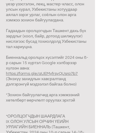
үеэр үзэсгэлэн, лекц, мастер-класс, олон
улсын хурал, Узбекистаны хотуудаар
аялал зэрэг урлаг, соёлын олон арга
хэмжээ зохион байгуулагдана.
Гадаадын оролцогчдын Ташкент дахь бүх
зардлыг (хоол, байр, дотоод шилжүүлэг)
нислэгээс бусад тохиолдолд Узбекистаны
тал хариуцна.
Биеннальд оролцох хүсэлтийг 2024 оны 8-
р сарын 15 хүртэл Google хэлбэрээр
хүлээн авна:
https://forms.gle/aUEMyfrsyQUsrp7b7
(Энэхүү захидлын хавсралтанд
дэлгэрэнгүй мэдээлэл байгаа болно)
*Зохион байгуулагчид арга хэмжээний
хөтөлбөрт өөрчлөлт оруулах эрхтэй
*ОРОЛЦОГЧДЫН ШААРДЛАГА
IX ОЛОН УЛСЫН ОРЧИН ҮЕИЙН
УРЛАГИЙН БИЕННАЛЬ (Ташкент,
Узбекистан, 2024 оны 10-р сарын 14-18-