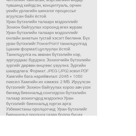
чиглэлийг хангасан, мэргэжлийн өндөр
түвшинд хийгдсэн, концептуаль, орчин
үеийн урлагийн шинэлэг процессыг
агуулсан байх ёстой.
Уран бүтээлийн талаарх мэдээллийг
Зохион байгуулах хороонд өгөх журам:
Уран бүтээлийн талаарх мэдээллийг
онлайн анкетын тусгай хэсэгт бөглөнө. Бүх
уран бүтээлийг PowerPoint танилцуулгад
(цахим формат) цуглуулах ёстой.
Танилцуулга нь зөвхөн бүтээлийн нэр,
зургуудаас бүрдэнэ; Зохиогчийн бүтээлийн
зургийг дөрвөн өнцгөөс үзүүлнэ; Зургийн
шаардлага: Формат: JPEG (JPG) эсвэл PDF
Хамгийн бага нарийвчлал: 2048 × 1080
пиксел Хамгийн их хэмжээ: 2 МБ. Ирүүлсэн
бүтээлийг Зохион байгуулах хороо авч үзэх
бөгөөд биеннальд сонгогдсон бүтээлийн
талаар зохиогчдод мэдээлнэ Уран
бүтээлийг биеннальд хүргэх арга:
Узбекистаны оролцогчид: Уран бүтээлийг
Биеннальд оролцох газар болон буцах
газар нь оролцогч өөрөө зөөвөрлөнө;
Гадаадын оролцогчид: Узбекистан руу
болон эх орондоо буцаах тээврийг өөрийн