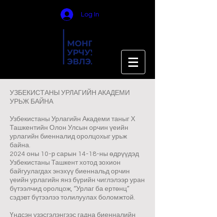
Log In
УЗБЕКИСТАНЫ УРЛАГИЙН АКАДЕМИ
УРЬЖ БАЙНА
Узбекистаны Урлагийн Академи таныг Х
Ташкентийн Олон Улсын орчин үеийн
урлагийн биенналид оролцохыг урьж
байна.
2024 оны 10-р сарын 14-18-ны өдрүүдэд
Узбекистаны Ташкент хотод зохион
байгуулагдах энэхүү биеннальд орчин
үеийн урлагийн янз бүрийн чиглэлээр уран
бүтээлчид оролцож, “Урлаг ба ертөнц”
сэдэвт бүтээлээ толилуулах боломжтой.
Үндсэн үзэсгэлэнгээс гадна биенналийн