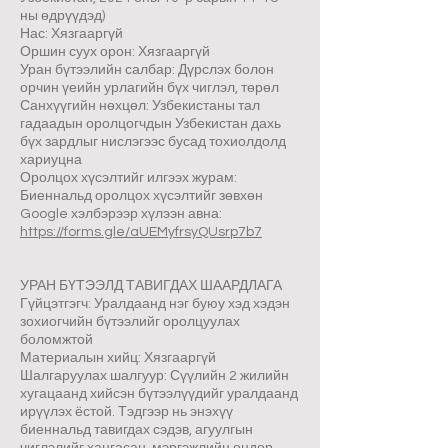
ны өдрүүдэд)
Нас: Хязгааргүй
Оршин суух орон: Хязгааргүй
Уран бүтээлийн салбар: Дүрслэх болон
орчин үеийн урлагийн бүх чиглэл, төрөл
Санхүүгийн нөхцөл: Узбекистаны тал
гадаадын оролцогчдын Узбекистан дахь
бүх зардлыг нислэгээс бусад тохиолдолд
хариуцна
Оролцох хүсэлтийг илгээх журам:
Биеннальд оролцох хүсэлтийг зөвхөн
Google хэлбэрээр хүлээн авна:
https://forms.gle/aUEMyfrsyQUsrp7b7
УРАН БҮТЭЭЛД ТАВИГДАХ ШААРДЛАГА
Гүйцэтгэгч: Уралдаанд нэг буюу хэд хэдэн
зохиогчийн бүтээлийг оролцуулах
боломжтой
Материалын хийц: Хязгааргүй
Шалгаруулах шалгуур: Сүүлийн 2 жилийн
хугацаанд хийсэн бүтээлүүдийг уралдаанд
ирүүлэх ёстой. Тэдгээр нь энэхүү
биеннальд тавигдах сэдэв, агуулгын