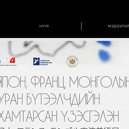
НҮҮР
МЭДЭЭЛЭ