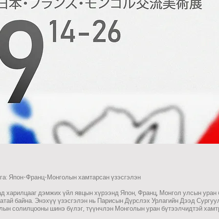
лга: Япон-Франц-Монголын хамтарсан үзэсгэлэн
 харилцааг дэмжих үйл явцын хүрээнд Япон, Франц, Монгол улсын уран б
аатай байна. Энэхүү үзэсгэлэн нь Парисын Дүрслэх Урлагийн Дээд Сургу
лын солилцооны шинэ бүлэг, түүнчлэн Монголын уран бүтээлчидтэй хамт