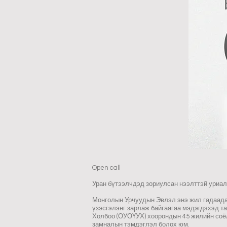
Open call
Уран бүтээлчдэд зориулсан нээлттэй уриа
Монголын Урчуудын Эвлэл энэ жил гадаадад
үзэсгэлэнг зарлаж байгаагаа мэдэгдэхэд т
Холбоо (ОУОҮУХ) хоорондын 45 жилийн соё
замналын тэмдэглэл болох юм.