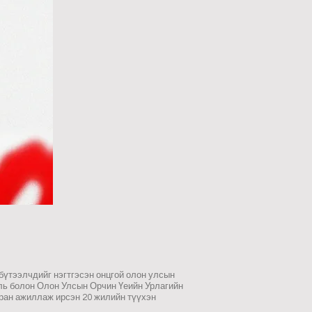
үтээлчдийг нэгтгэсэн онцгой олон улсын
уль болон Олон Улсын Орчин Үеийн Урлагийн
ран ажиллаж ирсэн 20 жилийн түүхэн