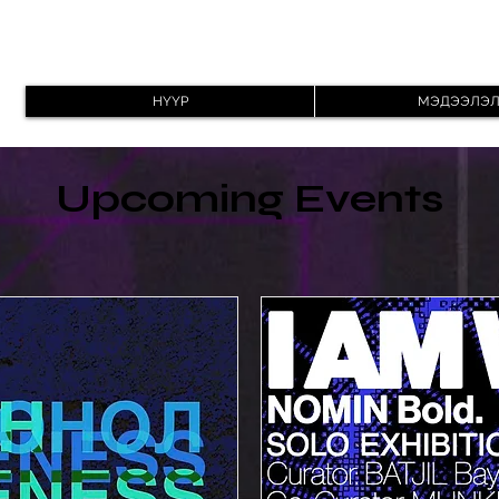
НҮҮР
МЭДЭЭЛЭ
Upcoming Events