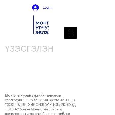
Log In
ҮЗЭСГЭЛЭН
Монголын уран зургийн галерейн
үзэсгэлэнгийн их танхимд "ДЭЛХИЙН ГОО
ҮЗЭСГЭЛЭН, ХИЛ ХЯЗГААР ТОВЧЛОЛУУД
- БНХАУ болон Монголын соёлын
солилцооны үзэсгэлэн” нээлтээ хийлээ