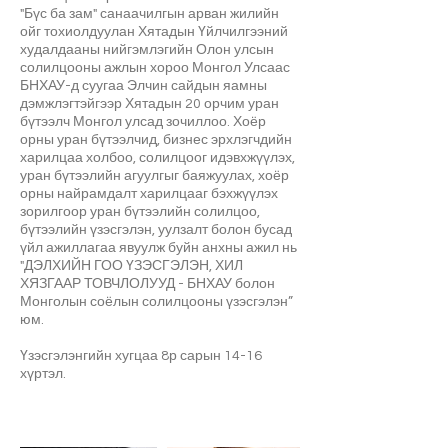
"Бүс ба зам" санаачилгын арван жилийн
ойг тохиолдуулан Хятадын Үйлчилгээний
худалдааны нийгэмлэгийн Олон улсын
солилцооны ажлын хороо Монгол Улсаас
БНХАУ-д суугаа Элчин сайдын яамны
дэмжлэгтэйгээр Хятадын 20 орчим уран
бүтээлч Монгол улсад зочиллоо. Хоёр
орны уран бүтээлчид, бизнес эрхлэгчдийн
харилцаа холбоо, солилцоог идэвхжүүлэх,
уран бүтээлийн агуулгыг баяжуулах, хоёр
орны найрамдалт харилцааг бэхжүүлэх
зорилгоор уран бүтээлийн солилцоо,
бүтээлийн үзэсгэлэн, уулзалт болон бусад
үйл ажиллагаа явуулж буйн анхны ажил нь
"ДЭЛХИЙН ГОО ҮЗЭСГЭЛЭН, ХИЛ
ХЯЗГААР ТОВЧЛОЛУУД - БНХАУ болон
Монголын соёлын солилцооны үзэсгэлэн”
юм.
Үзэсгэлэнгийн хугцаа 8р сарын 14-16
хүртэл.