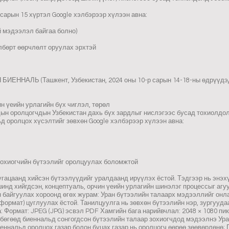
сарын 15 хүртэл Google хэлбэрээр хүлээн авна:
 мэдээлэл байгаа болно)
лбөрт өөрчлөлт оруулах эрхтэй
ННАЛЬ (Ташкент, Узбекистан, 2024 оны 10-р сарын 14-18-ны өдрүүдэ
н үеийн урлагийн бүх чиглэл, төрөл
дын оролцогчдын Узбекистан дахь бүх зардлыг нислэгээс бусад тохиолдо
д оролцох хүсэлтийг зөвхөн Google хэлбэрээр хүлээн авна:
 зохиогчийн бүтээлийг оролцуулах боломжтой
гацаанд хийсэн бүтээлүүдийг уралдаанд ирүүлэх ёстой. Тэдгээр нь энэхү
инд хийгдсэн, концептуаль, орчин үеийн урлагийн шинэлэг процессыг агуу
байгуулах хороонд өгөх журам: Уран бүтээлийн талаарх мэдээллийг онлай
формат) цуглуулах ёстой. Танилцуулга нь зөвхөн бүтээлийн нэр, зургууда
: Формат: JPEG (JPG) эсвэл PDF Хамгийн бага нарийвчлал: 2048 × 1080 пи
 бөгөөд биеннальд сонгогдсон бүтээлийн талаар зохиогчдод мэдээлнэ Ура
еннальд оролцох газар болон буцах газар нь оролцогч өөрөө зөөвөрлөнө; 