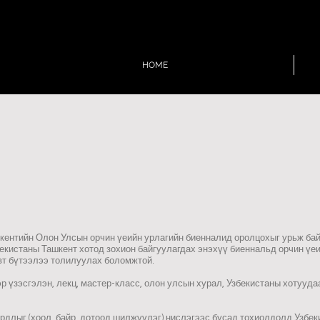
HOME
кентийн Олон Улсын орчин үеийн урлагийн биенналид оролцохыг урьж бай
екистаны Ташкент хотод зохион байгуулагдах энэхүү биеннальд орчин үеи
эвт бүтээлээ толилуулах боломжтой.
р үзэсгэлэн, лекц, мастер-класс, олон улсын хурал, Узбекистаны хотуудаа
рдлыг (хоол, байр, дотоод шилжүүлэг) нислэгээс бусад тохиолдолд Узбек