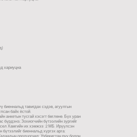
д)
лд хариуцна
ү биеннальд тавигдах сэдэв, агуулгын
лсан байх ёстой.
н анкетын тусгай хэсэгт бөглөнө. Бүх уран
ас бүрдэнэ; Зохиогчийн бүтээлийн зургийг
ксел Хамгийн их хэмжээ: 2 МБ. Ирүүлсэн
н бүтээлийг биеннальд хүргэх арга:
Гадаадын оролцогчид: Узбекистан руу болон