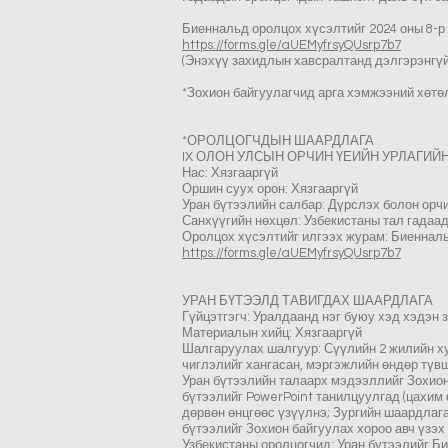
Биеннальд оролцох хүсэлтийг 2024 оны 8-р 
https://forms.gle/aUEMyfrsyQUsrp7b7
(Энэхүү захидлын хавсралтанд дэлгэрэнгүй
*Зохион байгуулагчид арга хэмжээний хөтө
*ОРОЛЦОГЧДЫН ШААРДЛАГА
IX ОЛОН УЛСЫН ОРЧИН ҮЕИЙН УРЛАГИЙН БИЕ
Нас: Хязгааргүй
Оршин суух орон: Хязгааргүй
Уран бүтээлийн салбар: Дүрслэх болон орчи
Санхүүгийн нөхцөл: Узбекистаны тал гадаа
Оролцох хүсэлтийг илгээх журам: Биенналь
https://forms.gle/aUEMyfrsyQUsrp7b7
УРАН БҮТЭЭЛД ТАВИГДАХ ШААРДЛАГА
Гүйцэтгэгч: Уралдаанд нэг буюу хэд хэдэн
Материалын хийц: Хязгааргүй
Шалгаруулах шалгуур: Сүүлийн 2 жилийн ху
чиглэлийг хангасан, мэргэжлийн өндөр түвш
Уран бүтээлийн талаарх мэдээллийг Зохион 
бүтээлийг PowerPoint танилцуулгад (цахим 
дөрвөн өнцгөөс үзүүлнэ; Зургийн шаардлага
бүтээлийг Зохион байгуулах хороо авч үзэх
Узбекистаны оролцогчид: Уран бүтээлийг Би