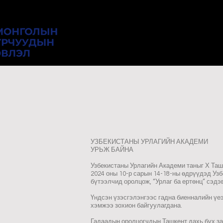
УЗБЕКИСТАНЫ УРЛАГИЙН АКАДЕМИ
УРЬЖ БАЙНА
Узбекистаны Урлагийн Академи таныг Х Таш
2024 оны 10-р сарын 14-18-ны өдрүүдэд Узб
бүтээлчид оролцож, “Урлаг ба ертөнц” сэд
Үндсэн үзэсгэлэнгээс гадна биенналийн үеэ
хэмжээ зохион байгуулагдана.
Гадаадын оролцогчдын Ташкент дахь бүх за