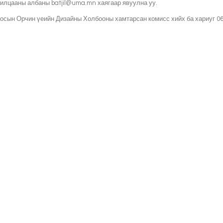
арилцааны албаны
batjil@uma.mn
хаягаар явуулна уу.
сын Орчин үеийн Дизайны Холбооны хамтарсан комисс хийх ба хариуг 06