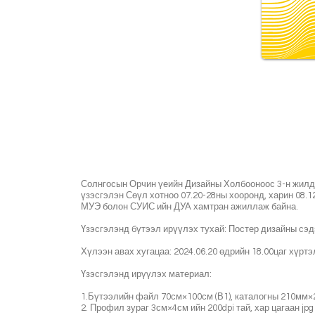
Солнгосын Орчин үеийн Дизайны Холбооноос 3-н жилд 
үзэсгэлэн Сөүл хотноо 07.20-28ны хооронд, харин 08.
МУЭ болон СУИС ийн ДУА хамтран ажиллаж байна.
Үзэсгэлэнд бүтээл ирүүлэх тухай: Постер дизайны сэ
Хүлээн авах хугацаа: 2024.06.20 өдрийн 18.00цаг хүртэ
Үзэсгэлэнд ирүүлэх материал:
1.Бүтээлийн файл 70см×100см (В1), каталогны 210мм×2
2. Профил зураг 3см×4см ийн 200dpi тай, хар цагаан jp