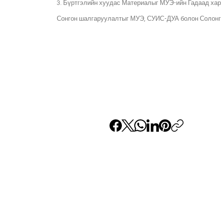
3. Бүртгэлийн хуудас Материалыг МУЭ-ийн Гадаад х
Сонгон шалгаруулалтыг МУЭ, СУИС-ДУА болон Солонго