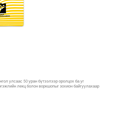
гол улсаас 50 уран бүтээлээр оролцох ба уг
эргэжлийн лекц болон воркшопыг зохион байгуулахаар