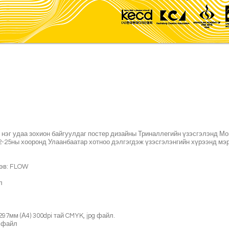
нэг удаа зохион байгуулдаг постер дизайны Триналлегийн үзэсгэлэнд Мон
12-25ны хооронд Улаанбаатар хотноо дэлгэгдэж үзэсгэлэнгийн хүрээнд м
дэв: FLOW
л
97мм (А4) 300dpi тай CMYK, jpg файл.
g файл